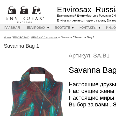
Envirosax Russi
Единственный Дистрибьютор в России и СН
Envirosax - это не хит одного сезона, Envir
ГЛАВНАЯ
ENVIROSAX
ROOTOTE
КОНТАКТЫ
ИНФО
/
/
/
/
Savanna
Savanna Bag 1
Home
ENVIROSAX
GRAPHIC ( эко-сумки )
Savanna Bag 1
Артикул: SA.B1
Savanna Bag
Настоящие друзья
Настоящие жены в
Настоящие миры 
Выбор за вами...